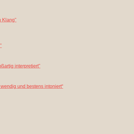
n Klang"
"
artig interpretiert"
, wendig und bestens intoniert“