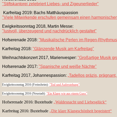
"Stiftskantorei zelebriert Liebes- und Zigeunerlieder"
Karfreitag 2019: Bachs Matthäuspassion
"Viele Mitwirkende erschufen gemeinsam einen harmonische
Ewigkeitssonntag 2018, Martin Messe:
"lustvoll, überzeugend und nachdrücklich gestaltet"
Hofserenade 2018:
"Musikalische Perlen im Regen-Rhythmus
Karfreitag 2018:
"Glänzende Musik am Karfreitag"
Weihnachtskonzert 2017, Marienvesper:
"Großartige Musik groß
Hofserenade 2017:
"Spanische und weiße Nächte"
Karfreitag 2017, Johannespassion:
„Tadellos präzis, prägnant
Ewigkeitssonntag 2016 (Freinsheim):
"Tod und Auferstehung"
Ewigkeitssonntag 2016 (Neustadt):
"Ein Klang wie aus einem Guss"
Hofserenade 2016: Buxtehude
„Waldesnacht und Liebesglück“
Karfreitag 2016: Buxtehude
„Die klare Klangschönheit begeistert“