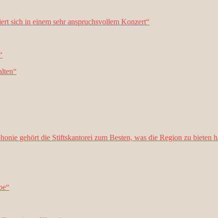
iliert sich in einem sehr anspruchsvollem Konzert“
“
alten“
honie gehört die Stiftskantorei zum Besten, was die Region zu bieten h
be“