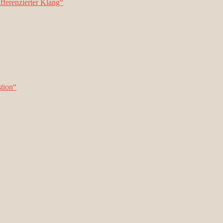
fferenzierter Klang“
tion“